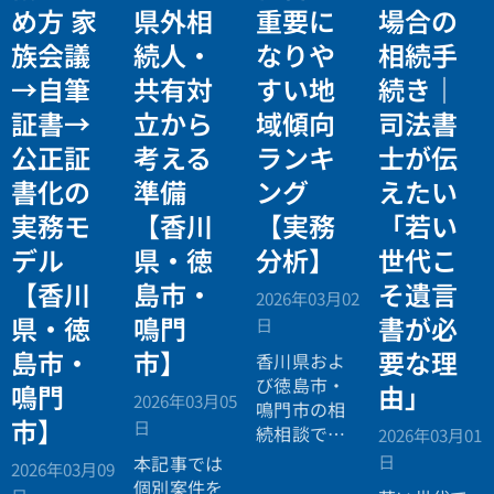
め方 家
県外相
重要に
場合の
族会議
続人・
なりや
相続手
→自筆
共有対
すい地
続き｜
証書→
立から
域傾向
司法書
公正証
考える
ランキ
士が伝
書化の
準備
ング
えたい
実務モ
【香川
【実務
「若い
デル
県・徳
分析】
世代こ
【香川
島市・
そ遺言
2026年03月02
県・徳
鳴門
書が必
日
島市・
市】
要な理
香川県およ
び徳島市・
鳴門
由」
2026年03月05
鳴門市の相
市】
日
続相談で
2026年03月01
は、不動産
日
本記事では
2026年03月09
割合や相続
個別案件を