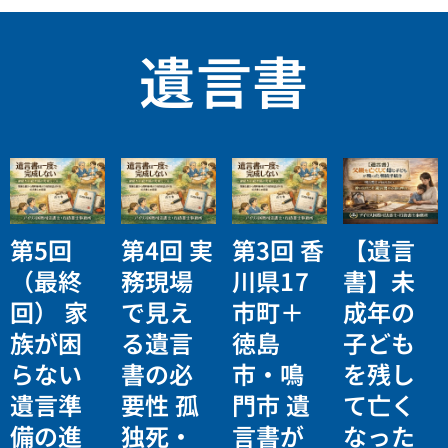
遺言書
第5回
第4回 実
第3回 香
【遺言
（最終
務現場
川県17
書】未
回） 家
で見え
市町＋
成年の
族が困
る遺言
徳島
子ども
らない
書の必
市・鳴
を残し
遺言準
要性 孤
門市 遺
て亡く
備の進
独死・
言書が
なった