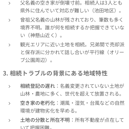
父名義の空き家が倒壊寸前。相続人は3人とも
県外に住んでいて対応が難しい（池田地区）。
曾祖父名義の山林が残されており、筆数も多く
境界不明。誰が何を相続するか把握できていな
い（神懸山近く）。
観光エリアに近い土地を相続。兄弟間で売却派
と保存派に分かれて話し合いが平行線（オリー
ブ公園周辺）。
3. 相続トラブルの背景にある地域特性
相続登記の遅れ
：名義変更されていない土地が
山林・農地に多く、世代を超えて放置される。
空き家の老朽化
：潮風・湿気・台風などの自然
環境が建物劣化を早める。
土地の分散と所在不明
：所有不動産が点在して
いて把握困難。