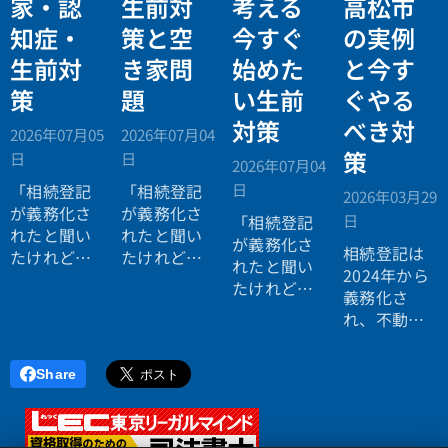
家・認
生前対
考える
高松市
知症・
策と空
今すぐ
の実例
生前対
き家問
始めた
と今す
策
題
い生前
ぐやる
対策
べき対
2026年07月05
2026年07月04
策
日
日
2026年07月04
日
「相続登記
「相続登記
2026年03月29
が義務化さ
が義務化さ
日
「相続登記
れたと聞い
れたと聞い
が義務化さ
相続登記は
たけれど、
たけれど、
れたと聞い
2024年から
自分にはま
まだ先の話
たけれど、
義務化さ
だ関係な
だと思って
自分にはま
れ、不動産
い。」
いる。」
だ関係な
を相続した
い。」
方は
3年以内
Share
に名義変更
が必要
で
す。