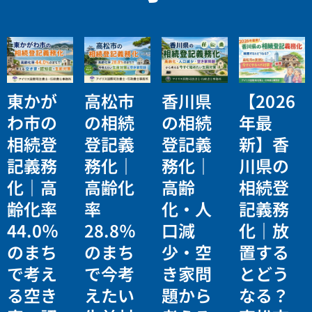
東かが
高松市
香川県
【2026
わ市の
の相続
の相続
年最
相続登
登記義
登記義
新】香
記義務
務化｜
務化｜
川県の
化｜高
高齢化
高齢
相続登
齢化率
率
化・人
記義務
44.0％
28.8％
口減
化｜放
のまち
のまち
少・空
置する
で考え
で今考
き家問
とどう
る空き
えたい
題から
なる？