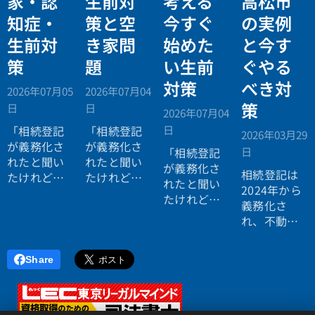
家・認
生前対
考える
高松市
知症・
策と空
今すぐ
の実例
生前対
き家問
始めた
と今す
策
題
い生前
ぐやる
対策
べき対
2026年07月05
2026年07月04
策
日
日
2026年07月04
日
「相続登記
「相続登記
2026年03月29
が義務化さ
が義務化さ
日
「相続登記
れたと聞い
れたと聞い
が義務化さ
相続登記は
たけれど、
たけれど、
れたと聞い
2024年から
自分にはま
まだ先の話
たけれど、
義務化さ
だ関係な
だと思って
自分にはま
れ、不動産
い。」
いる。」
だ関係な
を相続した
い。」
方は
3年以内
Share
に名義変更
が必要
で
す。
香川県でも