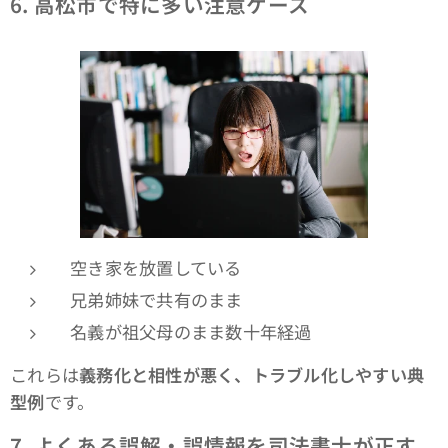
6.
高松市で特に多い注意ケース
空き家を放置している
兄弟姉妹で共有のまま
名義が祖父母のまま数十年経過
これらは
義務化と相性が悪く、トラブル化しやすい典
型例
です。
7.
よくある誤解・誤情報を司法書士が正す