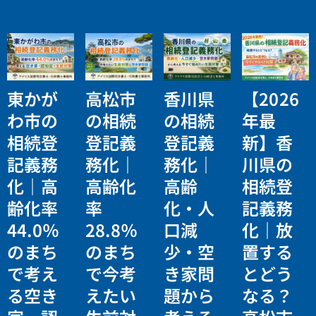
東かが
高松市
香川県
【2026
わ市の
の相続
の相続
年最
相続登
登記義
登記義
新】香
記義務
務化｜
務化｜
川県の
化｜高
高齢化
高齢
相続登
齢化率
率
化・人
記義務
44.0％
28.8％
口減
化｜放
のまち
のまち
少・空
置する
で考え
で今考
き家問
とどう
る空き
えたい
題から
なる？